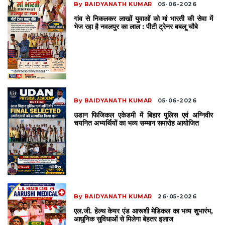
By BAIDYANATH KUMAR
05-06-2026
kiye हुए है। ये बिहार पुलिस, मधनिशेध, दरोगा , बिहार कॉन्स्टेबल, होमगार्ड आदि
गांव से निकलकर लाखों युवाओं को मां भारती की सेवा में
अभ्यार्थी की ट्रेनिंग करते है। जिनको बहुत ही अच्छा उपाधि से नवाजा गया है , ( शेर –
भेज रहा है नवलपुर का लाल : पीटी ट्रेनर बबलू चौबे
ये– गांधी मैदान ) से । और ये इनके काबिल भी है। महिला अभ्यर्थियों को ट्रेनिंग देने का
काम सूरज सर का है । ये भी बहुत अनुभवी ट्रेनर में से एक हैं। इस एकेडमी का सुपर
मैन जिन्हे मास्टर ब्लास्टर mr बबलू सर के नाम से जाना जाता है । ये संस्थापक है
चाणक्य फिजिकल ट्रेनिंग सेंटर का । ये मेनली आर्मी🪖 ssc gd के अभ्यार्थी को
ट्रेनिंग देने का काम करते है ।यदि आप सोच रहे है की मैं फिजिकल की तैयारी करू तो
बेस्ट ऑप्शन है chanakya physical training centre patna. यदि
By BAIDYANATH KUMAR
05-06-2026
आप इनका एड्रेस जानना चाहते है तो वह है। बाजार समिति मैन गेट के सामने ।
उडान फिजिकल एकेडमी में बिहार पुलिस एवं अग्निवीर
जिनका मोबाइल नंबर है :– 9473363909 7492985039. वीडियो देखने के
चयनित अभ्यर्थियों का भव्य सम्मान समारोह आयोजित
लिए बगल वाला लिंक पर जाए । आपका बहुत बहुत धन्यवाद्,🙏💐💐
By BAIDYANATH KUMAR
26-05-2026
एल.जी. हेल्थ केयर एंड आरूशी मेडिकल का भव्य शुभारंभ,
आधुनिक सुविधाओं से मिलेगा बेहतर इलाज